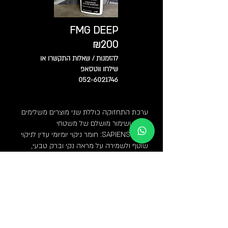
FMG DEEP
₪200
להזמנות / שאלות התקשרו או
שילחו ווטסאפ
052-6021746
ערכת התחזוקה כוללת שני מוצרים משלימים
לניקוי ושימור מושלם של משטחי
SAPIENSTONE: חומר ניקוי יומיומי עדין לניקוי
שוטף ולשמירה על מראה נקי וברק טבעי,
וחומר DEEP לניקוי רבעוני יסודי, המיועד להסרת
כתמים עקשניים ושכבות שומן שהצטברו
לאורך זמן. שילוב בין השניים מבטיח תחזוקה
אידיאלית לאורך שנים.