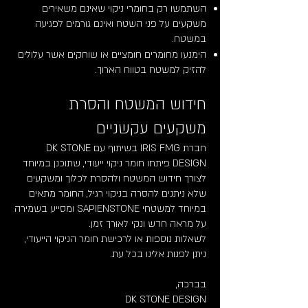
השתמשו רק בחומרי ניקוי שאינם משאירים
משקעים על פני השטח ואינם גורמים לפגיעה
במשטח.
הימנעו מחומרים חומציים או שוחקים אשר עלולים
להזיק למשטח בטווח הארוך.
חידוש המשטח והסרת
משקעים עקשניים
חברת IRIS FMG בשיתוף עם DK STONE
DESIGN פיתחו חומר ניקוי ייעודי, שתוכנן במיוחד
לצורך חידוש המשטח ולהסרת לכלוך ומשקעים
שלא ניתנים להסרה בניקוי רגיל, החומר מתאים
במיוחד למשטחי SAPIENSTONE ומסייע בשמירה
על מראה חדש ונקי לאורך זמן.
לשאלות נוספות או לרכישת חומר הניקוי הייעודי,
ניתן לפנות אלינו בכל עת.
בברכה,
DK STONE DESIGN