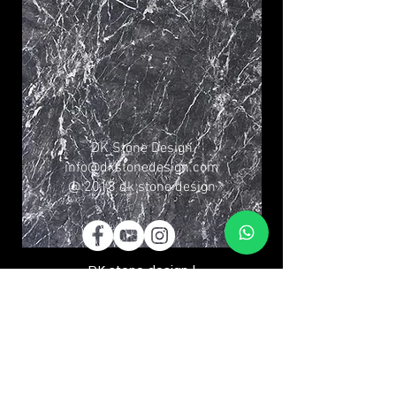
DK Stone Design
info@dkstonedesign.com
@ 2018 dk stone design
DK stone design |
info@dkstonedesign.com
| © 2018 dk
stone design
משטחי גרניט פורצלן | Sapienstone Israel |
שייש למטבח