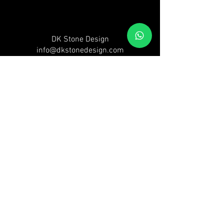
DK Stone Design
info@dkstonedesign.com
@ 2018 dk stone design
DK stone design |
info@dkstonedesign.com
| © 2018 dk
stone design
משטחי גרניט פורצלן | Sapienstone Israel |
שייש למטבח
שר
בית
|
קולקציה
|
גלריה
| צ
ור ק