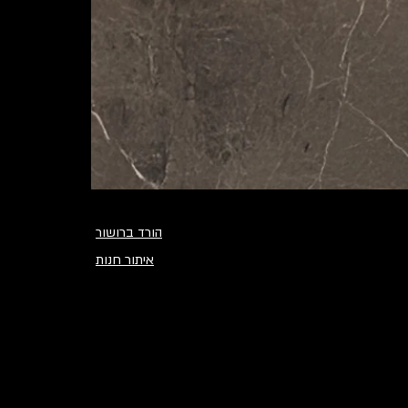
<
>
הורד ברושור
איתור חנות