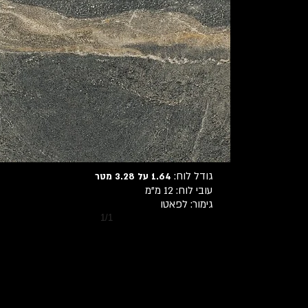
גודל לוח:
4 על
1.6
3.28 מטר
עובי לוח:
12 מ"מ
גימו
ר: לפאטו
1/1